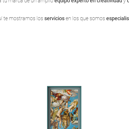
a tu marca de un amplio
equipo
experto en creatividad
y
í te mostramos los
servicios
en los que somos
especiali