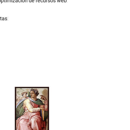
optimización de recursos web
.
stas
: